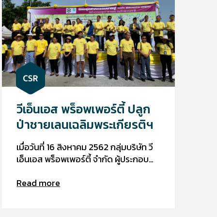
การแยกขยะ ซึ่งกิจกรรมดังกล่าวได้จัดขึ้น
ที่เทศบาลตำบลแพรกษา, โรงเรียนแพ
รกษาวิเทศศึกษา, โรงเรียนแพรกษาวิทยา
และโรงเรียนวัดแพรกษา
วีเอ็นเอส พร็อพเพอร์ตี้ ปลูก
ป่าชายเลนเฉลิมพระเกียรติฯ
เมื่อวันที่ 16 สิงหาคม 2562 กลุ่มบริษัท วี
เอ็นเอส พร็อพเพอร์ตี้ จำกัด ผู้ประกอบ
ธุรกิจนิคมอุตสาหกรรมแพรกษา นำทีม
Read more
งานพนักงานบริษัทเข้าร่วมเป็นส่วนหนึ่งใน
โครงการปลูกป่าชายเลน เพื่อ
เฉลิมพระเกียรติเนื่องในโอกาสมหามงคล