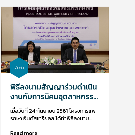
พระราชพิธีบรมราชาภิเษก ณ ศูนย์ศึกษา
ธรรมชาติกองทัพบก (สถานตากอากาศ
บางปู) จังหวัดสมุทรปราการ
พิธีลงนามสัญญาร่วมดำเนิน
งานกับการนิคมอุตสาหกรรม
แห่งประเทศไทย
เมื่อวันที่ 24 กันยายน 2561 โครงการแพ
รกษา อินดัสเทรียลล์ ได้ทำพิธีลงนาม
สัญญาร่วมดำเนินงานกับการนิคม
Read more
อุตสาหกรรมแห่งประเทศไทย ซึ่งจะ